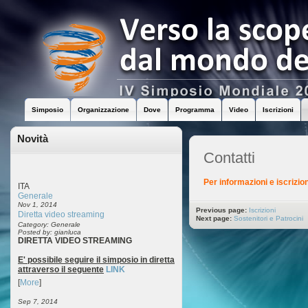
Simposio
Organizzazione
Dove
Programma
Video
Iscrizioni
Novità
Contatti
Per informazioni e iscrizion
ITA
Generale
Nov 1, 2014
Previous page:
Iscrizioni
Diretta video streaming
Next page:
Sostenitori e Patrocini
Category: Generale
Posted by: gianluca
DIRETTA VIDEO STREAMING
E' possibile seguire il simposio in diretta
attraverso il seguente
LINK
[
More
]
Sep 7, 2014