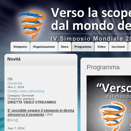
Simposio
Organizzazione
Dove
Programma
Video
Iscrizioni
Novità
Programma
ITA
Generale
Nov 1, 2014
Diretta video streaming
Category: Generale
Posted by: gianluca
DIRETTA VIDEO STREAMING
E' possibile seguire il simposio in diretta
attraverso il seguente
LINK
[
More
]
Sep 7, 2014