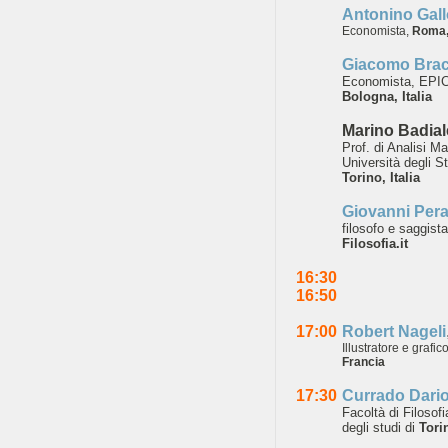
Antonin
o Gall
Economista,
Roma, 
Giacomo Brac
Economista, EPI
Bologna, Italia
Marino Badial
Prof.
di Analisi M
Università degli St
Torino,
Italia
Giovanni Pera
filosofo e saggist
Filosofia.it
16:30
16:50
17:00
Robert Nageli
Illustratore e grafic
Francia
17:30
Currado Dari
Facoltà di
Filosofi
degli
studi di
Torin