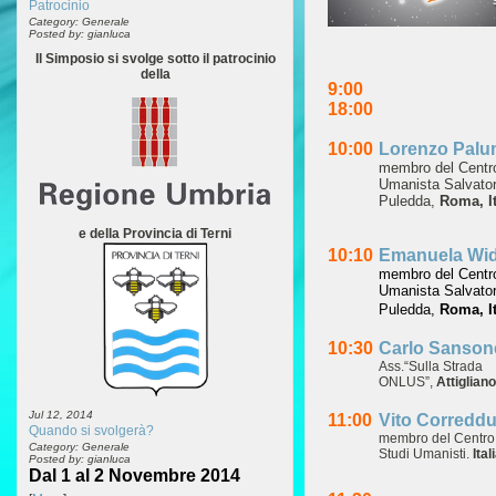
Patrocinio
Category: Generale
Posted by: gianluca
Il Simposio si svolge sotto il patrocinio
della
9:00
18:00
10:00
Lorenzo Pal
membro del Centr
Umanista Salvato
Puledda,
Roma, It
e della Provincia di Terni
10:10
Emanuela Wi
membro del Centr
Umanista Salvato
Puledda,
Roma, It
10:30
Carlo Sansone
Αss.“Sulla Strada
ONLUS”,
Attigliano 
Jul 12, 2014
11:00
Vito Corredd
Quando si svolgerà?
membro del Centro
Category: Generale
Studi Umanisti.
Ital
Posted by: gianluca
Dal 1 al 2 Novembre 2014