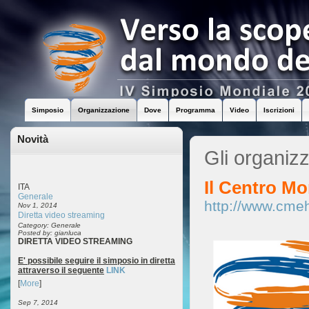
Simposio
Organizzazione
Dove
Programma
Video
Iscrizioni
Novità
Gli organizz
Il Centro Mo
ITA
Generale
http://www.cme
Nov 1, 2014
Diretta video streaming
Category: Generale
Posted by: gianluca
DIRETTA VIDEO STREAMING
E' possibile seguire il simposio in diretta
attraverso il seguente
LINK
[
More
]
Sep 7, 2014