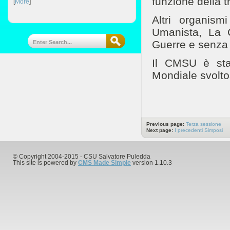
funzione della 
[
More
]
Altri organism
Umanista, La 
Guerre e senza 
Il CMSU è sta
Mondiale svolto
Previous page:
Terza sessione
Next page:
I precedenti Simposi
© Copyright 2004-2015 - CSU Salvatore Puledda
This site is powered by
CMS Made Simple
version 1.10.3